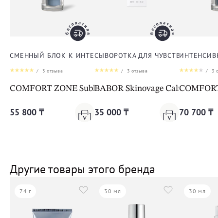
СМЕННЫЙ БЛОК К ИНТЕНСИВНОЙ ЛИФТИНГ-СЫВОРОТКЕ
СЫВОРОТКА ДЛЯ ЧУВСТВИТЕЛЬНО
ИНТЕНСИВ
/
3
отзыва
/
3
отзыва
/
3
о
COMFORT ZONE Sublime Skin Intensive Serum Refill
BABOR Skinovage Calming Ser
COMFORT 
55 800 ₸
35 000 ₸
70 700 ₸
Другие товары этого бренда
74 г
30 мл
30 мл