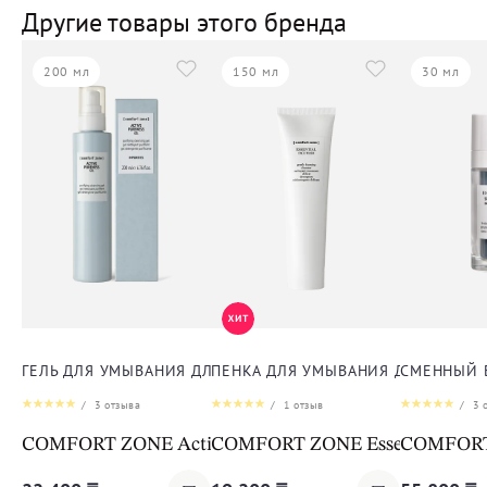
Другие товары этого бренда
200 мл
150 мл
30 мл
ГЕЛЬ ДЛЯ УМЫВАНИЯ ДЛЯ ЛИЦА
ПЕНКА ДЛЯ УМЫВАНИЯ ДЛЯ ЛИЦА
СМЕННЫЙ 
/
3
отзыва
/
1
отзыв
/
3
о
COMFORT ZONE Active Pureness Gel
COMFORT ZONE Essential Face
COMFORT Z