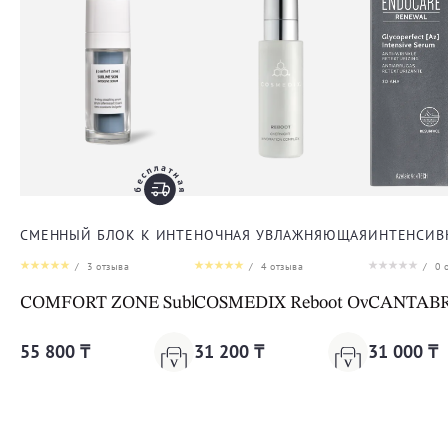
СМЕННЫЙ БЛОК К ИНТЕНСИВНОЙ ЛИФТИНГ-СЫВОРОТКЕ
НОЧНАЯ УВЛАЖНЯЮЩАЯ СЫВОРОТК
ИНТЕНСИВ
/
3
отзыва
/
4
отзыва
/
0
о
COMFORT ZONE Sublime Skin Intensive Serum Refill
COSMEDIX Reboot Overnight Hy
CANTABRIA
55 800 ₸
31 200 ₸
31 000 ₸