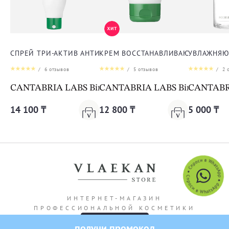
СПРЕЙ ТРИ-АКТИВ АНТИ-АКНЕ ДЛЯ ТЕЛА
КРЕМ ВОССТАНАВЛИВАЮЩИЙ ДЛЯ 
УВЛАЖНЯЮ
/
6
отзывов
/
5
отзывов
/
2
о
CANTABRIA LABS Biretix Tri-Active Spray Anti-Blemi
CANTABRIA LABS Biretix Isorep
CANTABRIA
14 100 ₸
12 800 ₸
5 000 ₸
ИНТЕРНЕТ-МАГАЗИН
ПРОФЕССИОНАЛЬНОЙ КОСМЕТИКИ
получи промокод