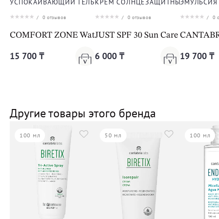
УСПОКАИВАЮЩИЙ ГЕЛЬ ДЛЯ ТЕЛА И ЛИЦА
КРЕМ СОЛНЦЕЗАЩИТНЫЙ ДЛЯ ЛИ
ЭМУЛЬСИЯ
/
0
отзывов
/
0
отзывов
/
0
о
COMFORT ZONE Water Soul Aftersun Aloe Gel
JUST SPF 30 Sun Care Cream
CANTABRI
15 700 ₸
6 000 ₸
19 700 ₸
Другие товары этого бренда
100 мл
50 мл
100 мл