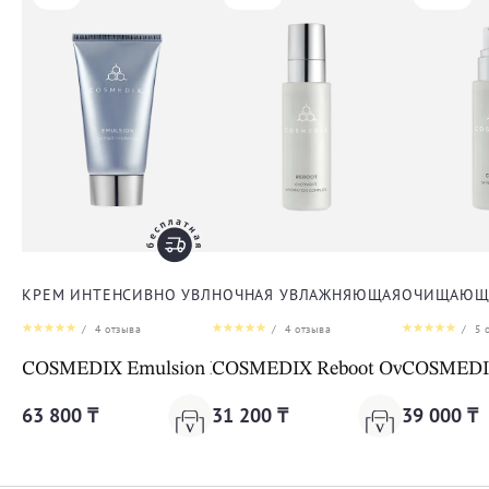
КРЕМ ИНТЕНСИВНО УВЛАЖНЯЮЩИЙ ДЛЯ ЛИЦА
НОЧНАЯ УВЛАЖНЯЮЩАЯ СЫВОРОТК
ОЧИЩАЮЩА
/
4
отзыва
/
4
отзыва
/
5
о
COSMEDIX Emulsion Intense Hydrator
COSMEDIX Reboot Overnight Hy
COSMEDIX 
63 800 ₸
31 200 ₸
39 000 ₸