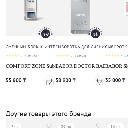
СМЕННЫЙ БЛОК К ИНТЕНСИВНОЙ ЛИФТИНГ-СЫВОРОТКЕ
СЫВОРОТКА ДЛЯ СИЯНИЯ КОЖИ Д
СЫВОРОТК
/
3
отзыва
/
3
отзыва
/
3
о
COMFORT ZONE Sublime Skin Intensive Serum Refill
BABOR DOCTOR BABOR RESURFA
BABOR Sk
55 800 ₸
58 900 ₸
35 000 ₸
Другие товары этого бренда
74 г
30 мл
30 мл