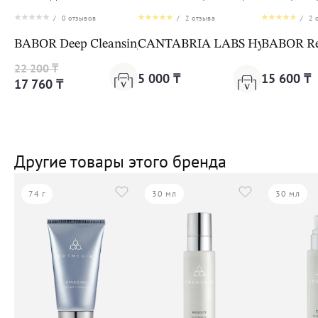
/
0
отзывов
/
2
отзыва
/
2
о
BABOR Deep Cleansing Foam
CANTABRIA LABS Hydractive Mic
BABOR Ref
22 200 ₸
5 000 ₸
15 600 ₸
17 760 ₸
Другие товары этого бренда
74 г
30 мл
30 мл