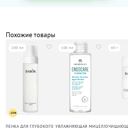
Похожие товары
200 мл
100 мл
40 г
-20%
ПЕНКА ДЛЯ ГЛУБОКОГО ОЧИЩЕНИЯ КОЖИ ЛИЦА
УВЛАЖНЯЮЩАЯ МИЦЕЛЛЯРНАЯ ВОД
ОЧИЩАЮЩА