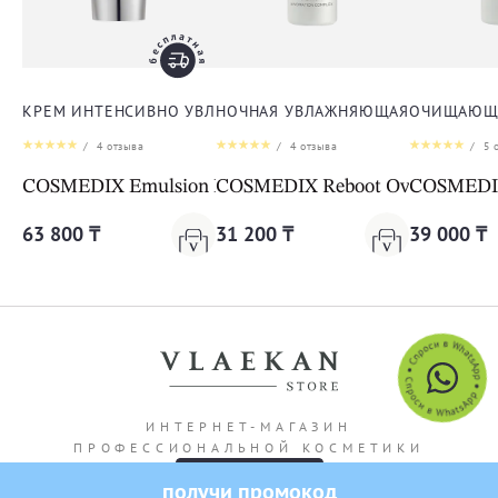
КРЕМ ИНТЕНСИВНО УВЛАЖНЯЮЩИЙ ДЛЯ ЛИЦА
НОЧНАЯ УВЛАЖНЯЮЩАЯ СЫВОРОТК
ОЧИЩАЮЩА
/
4
отзыва
/
4
отзыва
/
5
о
COSMEDIX Emulsion Intense Hydrator
COSMEDIX Reboot Overnight Hy
COSMEDIX 
63 800 ₸
31 200 ₸
39 000 ₸
ИНТЕРНЕТ-МАГАЗИН
ПРОФЕССИОНАЛЬНОЙ КОСМЕТИКИ
получи промокод