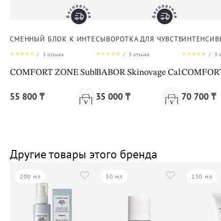
СМЕННЫЙ БЛОК К ИНТЕНСИВНОЙ ЛИФТИНГ-СЫВОРОТКЕ
СЫВОРОТКА ДЛЯ ЧУВСТВИТЕЛЬНО
ИНТЕНСИВ
/
3
отзыва
/
3
отзыва
/
3
о
COMFORT ZONE Sublime Skin Intensive Serum Refill
BABOR Skinovage Calming Ser
COMFORT 
55 800 ₸
35 000 ₸
70 700 ₸
Другие товары этого бренда
200 мл
30 мл
150 мл