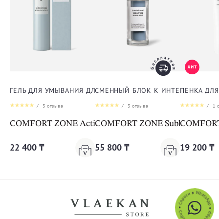
ГЕЛЬ ДЛЯ УМЫВАНИЯ ДЛЯ ЛИЦА
СМЕННЫЙ БЛОК К ИНТЕНСИВНОЙ 
ПЕНКА ДЛ
/
3
отзыва
/
3
отзыва
/
1
о
COMFORT ZONE Active Pureness Gel
COMFORT ZONE Sublime Skin Int
COMFORT 
22 400 ₸
55 800 ₸
19 200 ₸