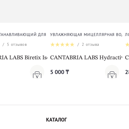
ТАНАВЛИВАЮЩИЙ ДЛЯ ЧУВСТВИТЕЛЬНОЙ КОЖИ ДЛЯ ЛИЦА
УВЛАЖНЯЮЩАЯ МИЦЕЛЛЯРНАЯ ВОДА 
Л
/
5
отзывов
/
2
отзыва
ray Anti-Blemish
A LABS Biretix Isorepair
CANTABRIA LABS Hydractive Mi
C
5 000 ₸
2
КАТАЛОГ