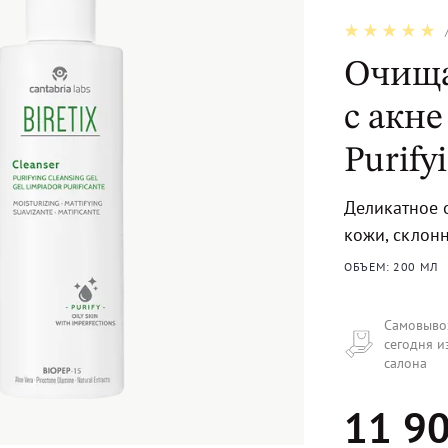
Очища
с акне
Purify
Деликатное 
кожи, склонн
ОБЪЕМ: 200 МЛ
Самовыво
сегодня и
салона
11 90