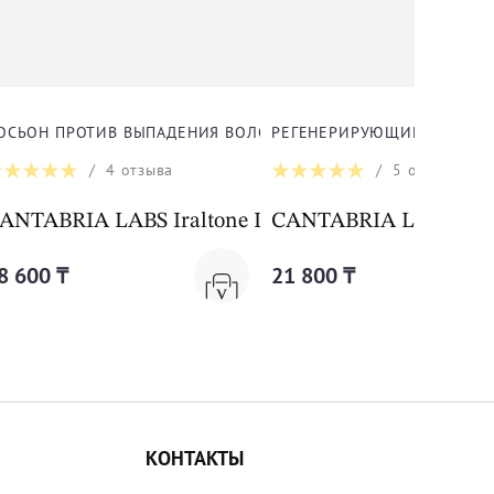
ДЛЯ ЛИЦА
ОСЬОН ПРОТИВ ВЫПАДЕНИЯ ВОЛОС ДЛЯ ВОЛОС
РЕГЕНЕРИРУЮЩИЙ ЛИФТИНГ
/
4
отзыва
/
5
отзывов
cellar Solution
ANTABRIA LABS Iraltone Locion Anticiada
CANTABRIA LABS Endo
8 600 ₸
21 800 ₸
КОНТАКТЫ