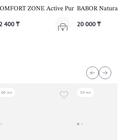
cellar Solution
OMFORT ZONE Active Pureness Gel
BABOR Natural Cleansin
2 400 ₸
20 000 ₸
100 мл
30 мл