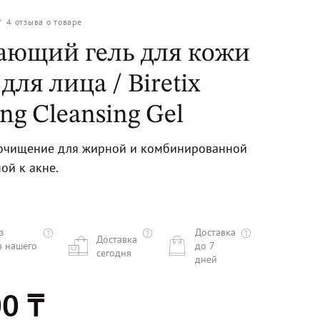
/
4
отзыва о товаре
ющий гель для кожи
 для лица / Biretix
ing Cleansing Gel
очищение для жирной и комбинированной
ой к акне.
з
Доставка
Доставка
з нашего
до 7
сегодня
дней
0 ₸