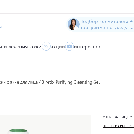
Подбор косметолога +
программа по уходу з
И
а и лечения кожи
акции
интересное
шампунь-пилинг для защиты волос с яблоком
Anti-Pollution peeling Shampoo with Swiss Apple
очищающий гель для кожи с акне для лица
 с акне для лица / Biretix Purifying Cleansing Gel
УХОД ЗА ЛИЦОМ
ВСЕ ТОВАРЫ БРЕ