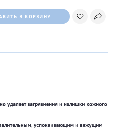
АВИТЬ В КОРЗИНУ
но удаляет загрязнения
и
излишки кожного
палительным
,
успокаивающим
и
вяжущим