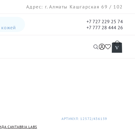
Адрес: г. Алматы Кашгарская 69 / 102
+7 727 229 25 74
а кожей
+7 777 28 444 26
интенсивная лифтинг-сыворотка для лица
гель три-актив для кожи лица с акне для лица
АРТИКУЛ: 12572/436159
НДА CANTABRIA LABS