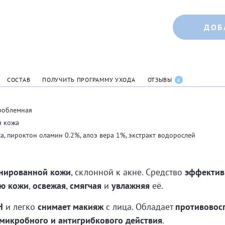
ДОБ
СОСТАВ
ПОЛУЧИТЬ ПРОГРАММУ УХОДА
ОТЗЫВЫ
4
роблемная
я кожа
са, пироктон оламин 0.2%, алоэ вера 1%, экстракт водорослей
нированной кожи
, склонной к акне. Средство
эффектив
ию кожи
,
освежая
,
смягчая
и
увлажняя
её.
Н
и легко
снимает макияж
с лица. Обладает
противовос
микробного и антигрибкового действия
.