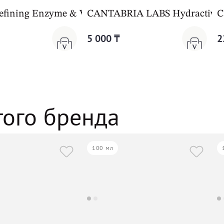
fining Enzyme & Vitamin C Cleanser
CANTABRIA LABS Hydractive Mi
C
5 000 ₸
2
того бренда
100 мл