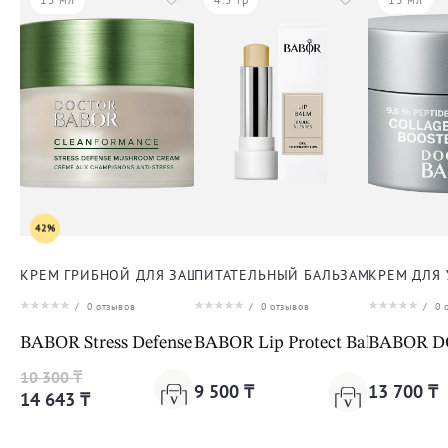
42%
КРЕМ ГРИБНОЙ ДЛЯ ЗАЩИТЫ ОТ СТРЕССА ДЛЯ ЛИЦА
ПИТАТЕЛЬНЫЙ БАЛЬЗАМ ДЛЯ ГУБ
КРЕМ ДЛЯ
/
0
отзывов
/
0
отзывов
/
0
о
BABOR Stress Defense Mushroom Cream Cleanformanc
BABOR Lip Protect Balm
BABOR DO
10 300 ₸
9 500 ₸
13 700 ₸
14 643 ₸