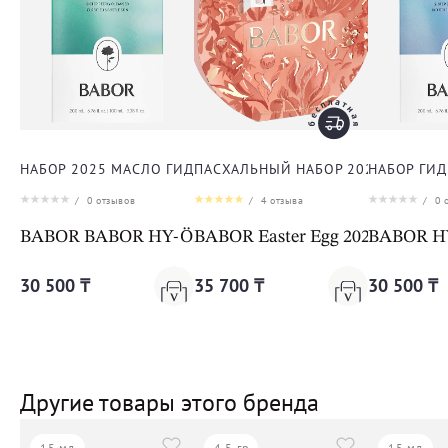
НАБОР 2025 МАСЛО ГИДРОФИЛЬНОЕ ОЧИЩАЮЩЕЕ + ФИТ
ПАСХАЛЬНЫЙ НАБОР 2025 ДЛЯ ЛИ
НАБОР ГИ
/
0
отзывов
/
4
отзыва
/
0
о
BABOR BABOR HY-ÖL Cleanser & Phyto Booster Balanc
BABOR Easter Egg 2025
BABOR HY-
30 500 ₸
35 700 ₸
30 500 ₸
Другие товары этого бренда
15 мл
4.5 гр
15 мл