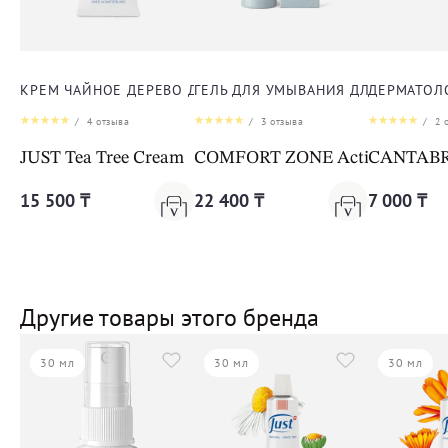
КРЕМ ЧАЙНОЕ ДЕРЕВО ДЛЯ ЛИЦА И ТЕЛА
ГЕЛЬ ДЛЯ УМЫВАНИЯ ДЛЯ ЛИЦА
ДЕРМАТОЛ
/
4
отзыва
/
3
отзыва
/
2
о
JUST Tea Tree Cream
COMFORT ZONE Active Purenes
CANTABRI
15 500 ₸
22 400 ₸
7 000 ₸
Другие товары этого бренда
30 мл
30 мл
30 мл