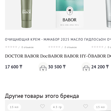
ОЧИЩАЮЩАЯ КРЕМ - МАСКА С ГЛИНОЙ ДЛЯ ЛИЦА
НАБОР 2025 МАСЛО ГИДРОФИЛЬН
ЛОСЬОН О
/
0
отзывов
/
0
отзывов
/
0
о
DOCTOR BABOR Doctor Babor Microbiomic Clay Multi
BABOR BABOR HY-ÖL Cleanser & 
BABOR DO
17 600 ₸
30 500 ₸
24 200 ₸
Другие товары этого бренда
15 мл
4.5 гр
15 мл