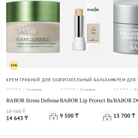
42%
КРЕМ ГРИБНОЙ ДЛЯ ЗАЩИТЫ ОТ СТРЕССА ДЛЯ ЛИЦА
ПИТАТЕЛЬНЫЙ БАЛЬЗАМ ДЛЯ ГУБ
КРЕМ ДЛЯ
/
0
отзывов
/
0
отзывов
/
0
о
BABOR Stress Defense Mushroom Cream Cleanformanc
BABOR Lip Protect Balm
BABOR DO
10 300 ₸
9 500 ₸
13 700 ₸
14 643 ₸