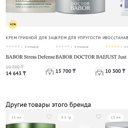
42%
КРЕМ ГРИБНОЙ ДЛЯ ЗАЩИТЫ ОТ СТРЕССА ДЛЯ ЛИЦА
КРЕМ ДЛЯ УПРУГОСТИ И ЭЛАСТИЧ
ВОССТАНА
/
0
отзывов
/
0
отзывов
/
4
о
BABOR Stress Defense Mushroom Cream Cleanformanc
BABOR DOCTOR BABOR LIFTING 
JUST Just
10 300 ₸
13 700 ₸
10 300 ₸
14 643 ₸
Другие товары этого бренда
15 мл
4.5 гр
15 мл