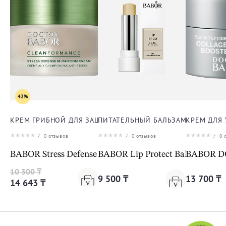
42%
КРЕМ ГРИБНОЙ ДЛЯ ЗАЩИТЫ ОТ СТРЕССА ДЛЯ ЛИЦА
ПИТАТЕЛЬНЫЙ БАЛЬЗАМ ДЛЯ ГУБ
КРЕМ ДЛЯ
/
0
отзывов
/
0
отзывов
/
0
о
BABOR Stress Defense Mushroom Cream Cleanformanc
BABOR Lip Protect Balm
BABOR DO
10 300 ₸
9 500 ₸
13 700 ₸
14 643 ₸