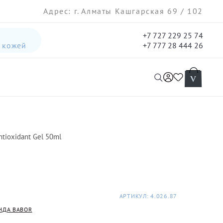
Адрес: г. Алматы Кашгарская 69 / 102
+7 727 229 25 74
а кожей
+7 777 28 444 26
интенсивная лифтинг-сыворотка для лица
гель три-актив для кожи лица с акне для лица
tioxidant Gel 50ml
АРТИКУЛ: 4.026.87
НДА BABOR