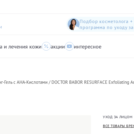
Подбор косметолога +
программа по уходу з
И
а и лечения кожи
акции
интересное
шампунь-пилинг для защиты волос с яблоком
Anti-Pollution peeling Shampoo with Swiss Apple
очищающий гель для кожи с акне для лица
г-Гель с АНА-Кислотами / DOCTOR BABOR RESURFACE Exfoliating An
УХОД ЗА ЛИЦОМ
ВСЕ ТОВАРЫ БРЕ