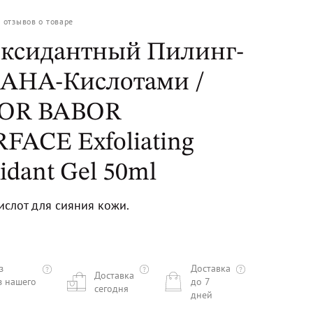
0
отзывов о товаре
ксидантный Пилинг-
с АНА-Кислотами /
OR BABOR
FACE Exfoliating
idant Gel 50ml
ислот для сияния кожи.
з
Доставка
Доставка
з нашего
до 7
сегодня
дней