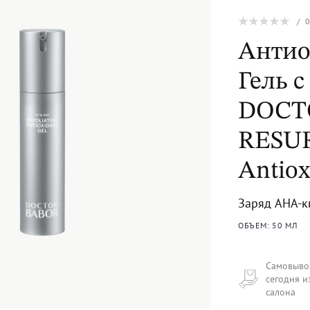
/
Антио
Гель 
DOCT
RESUR
Antiox
Заряд AHA-к
ОБЪЕМ: 50 МЛ
Самовыво
сегодня и
салона