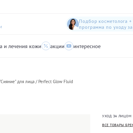
Подбор косметолога +
программа по уходу з
И
а и лечения кожи
акции
интересное
шампунь-пилинг для защиты волос с яблоком
Anti-Pollution peeling Shampoo with Swiss Apple
очищающий гель для кожи с акне для лица
ияние" для лица / Perfect Glow Fluid
УХОД ЗА ЛИЦОМ
ВСЕ ТОВАРЫ БРЕ