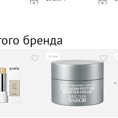
того бренда
15 мл