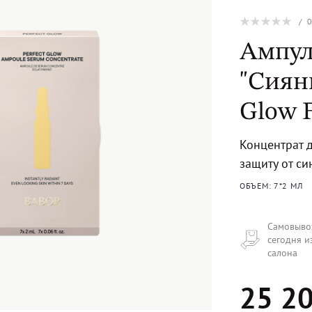
/
Ампул
"Сияни
Glow F
Концентрат д
защиту от си
ОБЪЕМ: 7*2 МЛ
Самовыво
сегодня и
салона
25 20