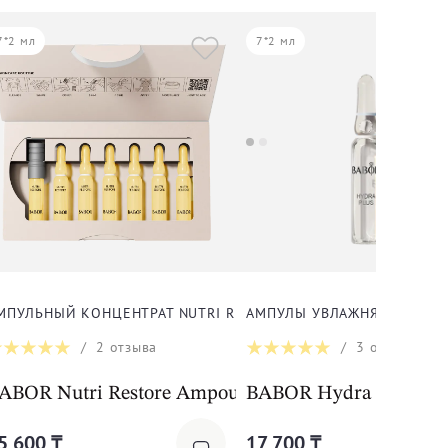
7*2 мл
7*2 мл
А
МПУЛЬНЫЙ КОНЦЕНТРАТ NUTRI RESTORE ДЛЯ ЛИЦА, ШЕИ И Д
АМПУЛЫ УВЛАЖНЯЮЩИЕ ДЛЯ
/
2
отзыва
/
3
отзыва
ABOR Nutri Restore Ampoule Serum Concentrate
BABOR Hydra Plus
5 600 ₸
17 700 ₸