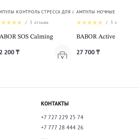
СТИ КОЖИ ДЛЯ ЛИЦА
МПУЛЫ КОНТРОЛЬ СТРЕССА ДЛЯ ЛИЦА, ШЕИ И ДЕКОЛЬТЕ
АМПУЛЫ НОЧНЫЕ ДЛЯ ЛИЦА
/
3
отзыва
/
3
отзыва
 Collagen-Peptide Booster Cream
ABOR SOS Calming
BABOR Active Night Fl
2 200 ₸
27 700 ₸
КОНТАКТЫ
+7 727 229 25 74
+7 777 28 444 26