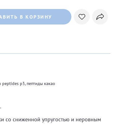
АВИТЬ В КОРЗИНУ
 peptides p3, пептиды какао
.
жи со сниженной упругостью и неровным