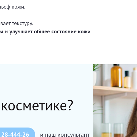
льеф кожи.
ает текстуру.
ры
и
улучшает общее состояние кожи
.
 косметике?
 28-444-26
и наш консультант