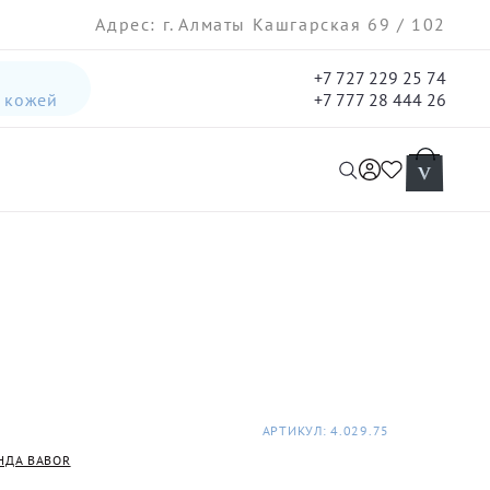
Адрес: г. Алматы Кашгарская 69 / 102
+7 727 229 25 74
а кожей
+7 777 28 444 26
интенсивная лифтинг-сыворотка для лица
гель три-актив для кожи лица с акне для лица
АРТИКУЛ: 4.029.75
НДА BABOR