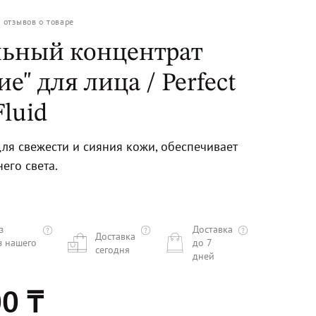
0
отзывов о товаре
ьный концентрат
е" для лица / Perfect
luid
ля свежести и сияния кожи, обеспечивает
него света.
з
Доставка
Доставка
з нашего
до 7
сегодня
дней
0 ₸