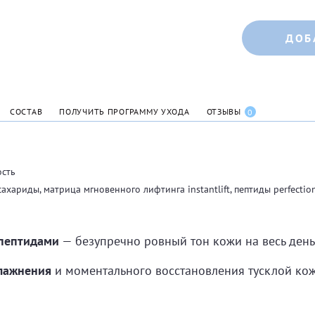
ДОБ
СОСТАВ
ПОЛУЧИТЬ ПРОГРАММУ УХОДА
ОТЗЫВЫ
0
ость
хариды, матрица мгновенного лифтинга instantlift, пептиды perfection
 пептидами
— безупречно ровный тон кожи на весь день
лажнения
и моментального восстановления тусклой ко