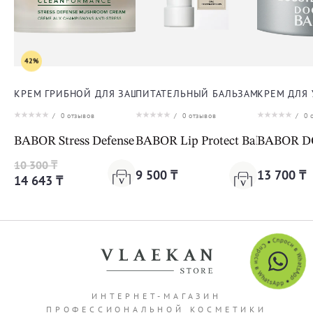
42%
КРЕМ ГРИБНОЙ ДЛЯ ЗАЩИТЫ ОТ СТРЕССА ДЛЯ ЛИЦА
ПИТАТЕЛЬНЫЙ БАЛЬЗАМ ДЛЯ ГУБ
КРЕМ ДЛЯ
/
0
отзывов
/
0
отзывов
/
0
о
BABOR Stress Defense Mushroom Cream Cleanformanc
BABOR Lip Protect Balm
BABOR DO
10 300 ₸
9 500 ₸
13 700 ₸
14 643 ₸
ИНТЕРНЕТ-МАГАЗИН
ПРОФЕССИОНАЛЬНОЙ КОСМЕТИКИ