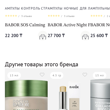
АМПУЛЫ КОНТРОЛЬ СТРЕССА ДЛЯ ЛИЦА, ШЕИ И ДЕКОЛЬТЕ
АМПУЛЫ НОЧНЫЕ ДЛЯ ЛИЦА, ШЕИ 
АМПУЛЬНЫЙ
/
3
отзыва
/
3
отзыва
/
2
о
BABOR SOS Calming
BABOR Active Night Fluid
BABOR Nut
22 200 ₸
27 700 ₸
25 600 ₸
Другие товары этого бренда
15 мл
4.5 гр
15 мл