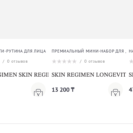
ЫЙ МИНИ-НАБОР ДЛЯ ДОЛГОЛЕТИЯ КОЖИ
НАБОР МАСТХЭВ ТРИО ДЛЯ ЛИЦА
К
/
0
отзывов
/
0
отзывов
UTY ROUTINE KIT
GIMEN LONGEVITY MINI DUO
SKIN REGIMEN SKIN REGIME
S
47 600 ₸
5