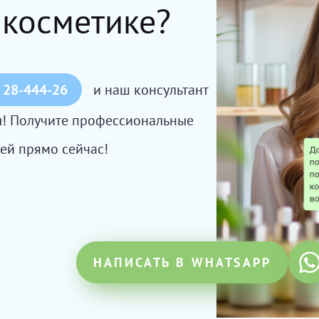
 косметике?
 28-444-26
и наш консультант
сы! Получите профессиональные
ей прямо сейчас!
НАПИСАТЬ В WHATSAPP