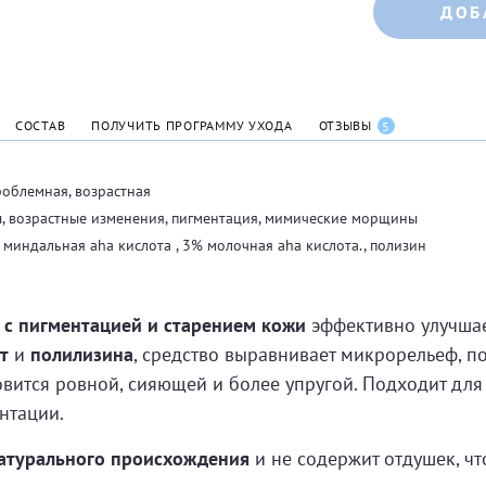
ДОБ
СОСТАВ
ПОЛУЧИТЬ ПРОГРАММУ УХОДА
ОТЗЫВЫ
5
роблемная, возрастная
ы, возрастные изменения, пигментация, мимические морщины
 миндальная aha кислота , 3% молочная aha кислота., полизин
с пигментацией и старением кожи
эффективно улучшае
т
и
полилизина
, средство выравнивает микрорельеф, п
вится ровной, сияющей и более упругой. Подходит для
нтации.
атурального происхождения
и не содержит отдушек, чт