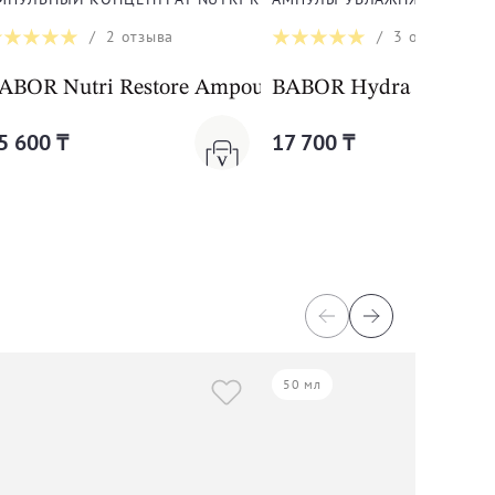
/
2
отзыва
/
3
отзыва
ABOR Nutri Restore Ampoule Serum Concentrate
BABOR Hydra Plus
5 600 ₸
17 700 ₸
50 мл
30 мл