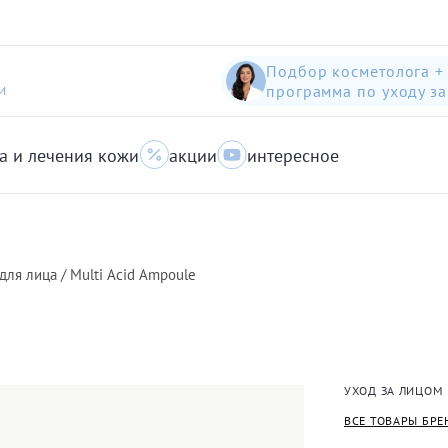
Подбор косметолога +
программа по уходу з
И
а и лечения кожи
акции
интересное
шампунь-пилинг для защиты волос с яблоком
Anti-Pollution peeling Shampoo with Swiss Apple
очищающий гель для кожи с акне для лица
ля лица / Multi Acid Ampoule
УХОД ЗА ЛИЦОМ
ВСЕ ТОВАРЫ БРЕ