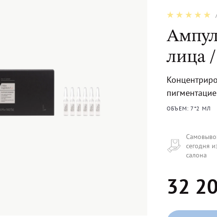
Ампул
лица /
Концентриро
пигментацие
ОБЪЕМ: 7*2 МЛ
Самовыво
сегодня и
салона
32 20