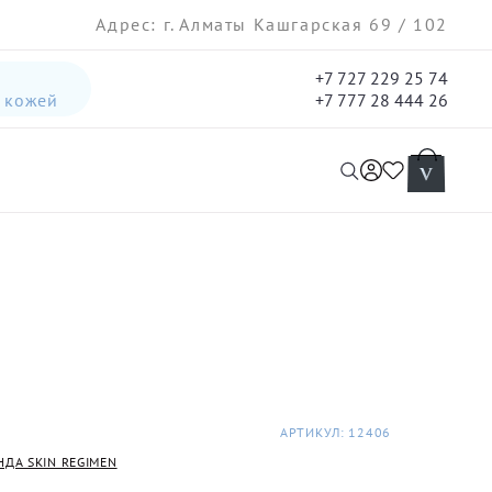
Адрес: г. Алматы Кашгарская 69 / 102
+7 727 229 25 74
а кожей
+7 777 28 444 26
интенсивная лифтинг-сыворотка для лица
гель три-актив для кожи лица с акне для лица
АРТИКУЛ: 12406
НДА SKIN REGIMEN