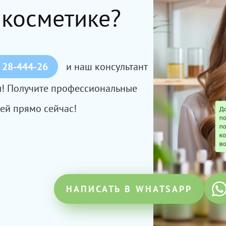
 косметике?
 28-444-26
и наш консультант
сы! Получите профессиональные
ей прямо сейчас!
НАПИСАТЬ В WHATSAPP