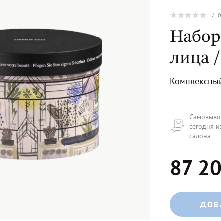
/
Набор
лица /
Комплексный
Самовыво
сегодня и
салона
87 20
ДОБ