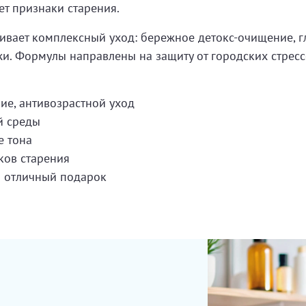
ет признаки старения.
вает комплексный уход: бережное детокс-очищение, гл
жи. Формулы направлены на защиту от городских стрес
ие, антивозрастной уход
й среды
е тона
ков старения
— отличный подарок