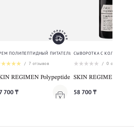
РЕМ ПОЛИПЕПТИДНЫЙ ПИТАТЕЛЬНЫЙ ДЛЯ ЛИЦА
СЫВОРОТКА С КОЛЛАГЕНОМ
/
7
отзывов
/
0
отзывов
N GIFT KIT
KIN REGIMEN Polypeptide Rich Cream
SKIN REGIMEN LON
7 700 ₸
58 700 ₸