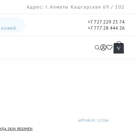
Адрес: г. Алматы Кашгарская 69 / 102
+7 727 229 25 74
а кожей
+7 777 28 444 26
интенсивная лифтинг-сыворотка для лица
гель три-актив для кожи лица с акне для лица
АРТИКУЛ: 12584
НДА SKIN REGIMEN