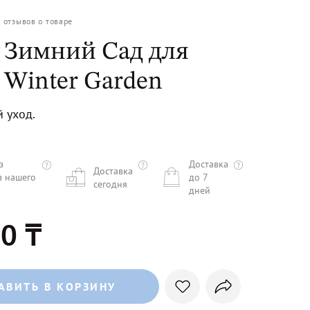
0
отзывов о товаре
 Зимний Сад для
 Winter Garden
 уход.
з
Доставка
Доставка
з нашего
до 7
сегодня
дней
0 ₸
АВИТЬ В КОРЗИНУ