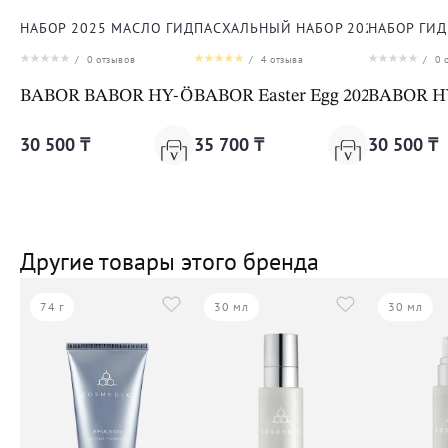
НАБОР 2025 МАСЛО ГИДРОФИЛЬНОЕ ОЧИЩАЮЩЕЕ + ФИТ
ПАСХАЛЬНЫЙ НАБОР 2025 ДЛЯ ЛИ
НАБОР ГИ
/
0
отзывов
/
4
отзыва
/
0
о
BABOR BABOR HY-ÖL Cleanser & Phyto Booster Balanc
BABOR Easter Egg 2025
BABOR HY-
30 500 ₸
35 700 ₸
30 500 ₸
Другие товары этого бренда
74 г
30 мл
30 мл