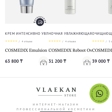
КРЕМ ИНТЕНСИВНО УВЛАЖНЯЮЩИЙ ДЛЯ ЛИЦА
НОЧНАЯ УВЛАЖНЯЮЩАЯ СЫВОРОТК
ОЧИЩАЮЩА
/
4
отзыва
/
4
отзыва
/
5
о
COSMEDIX Emulsion Intense Hydrator
COSMEDIX Reboot Overnight Hy
COSMEDIX 
63 800 ₸
31 200 ₸
39 000 ₸
ИНТЕРНЕТ-МАГАЗИН
ПРОФЕССИОНАЛЬНОЙ КОСМЕТИКИ