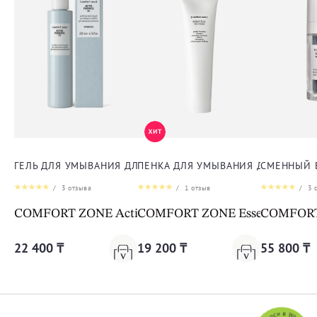
ГЕЛЬ ДЛЯ УМЫВАНИЯ ДЛЯ ЛИЦА
ПЕНКА ДЛЯ УМЫВАНИЯ ДЛЯ ЛИЦА
СМЕННЫЙ 
/
3
отзыва
/
1
отзыв
/
3
о
COMFORT ZONE Active Pureness Gel
COMFORT ZONE Essential Face
COMFORT Z
22 400 ₸
19 200 ₸
55 800 ₸