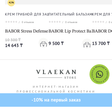
42%
КРЕМ ГРИБНОЙ ДЛЯ ЗАЩИТЫ ОТ СТРЕССА ДЛЯ ЛИЦА
ПИТАТЕЛЬНЫЙ БАЛЬЗАМ ДЛЯ ГУБ
КРЕМ ДЛЯ
/
0
отзывов
/
0
отзывов
/
0
о
BABOR Stress Defense Mushroom Cream Cleanformanc
BABOR Lip Protect Balm
BABOR DO
10 300 ₸
9 500 ₸
13 700 ₸
14 643 ₸
ИНТЕРНЕТ-МАГАЗИН
ПРОФЕССИОНАЛЬНОЙ КОСМЕТИКИ
получи промокод
Адрес магазина: г. Алматы Кашгарская 69/102