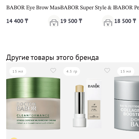
BABOR Eye Brow Mascara 03 dark
BABOR Super Style & Definish M
BABOR Per
14 400 ₸
19 500 ₸
18 500 ₸
Другие товары этого бренда
15 мл
4.5 гр
15 мл