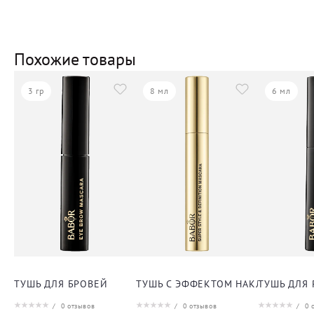
Похожие товары
3 гр
8 мл
6 мл
ТУШЬ ДЛЯ БРОВЕЙ
ТУШЬ С ЭФФЕКТОМ НАКЛАДНЫХ Р
ТУШЬ ДЛЯ
/
0
отзывов
/
0
отзывов
/
0
о