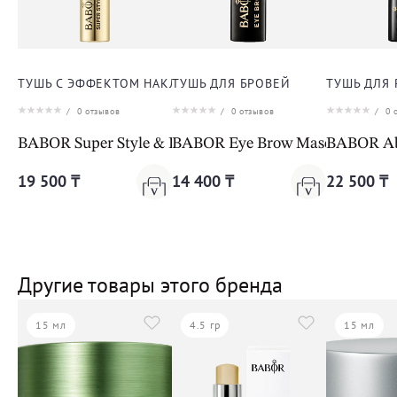
ТУШЬ С ЭФФЕКТОМ НАКЛАДНЫХ РЕСНИЦ
ТУШЬ ДЛЯ БРОВЕЙ
ТУШЬ ДЛЯ
/
0
отзывов
/
0
отзывов
/
0
о
BABOR Super Style & Definish Mascara Black
BABOR Eye Brow Mascara 03 da
BABOR Ab
19 500 ₸
14 400 ₸
22 500 ₸
Другие товары этого бренда
15 мл
4.5 гр
15 мл