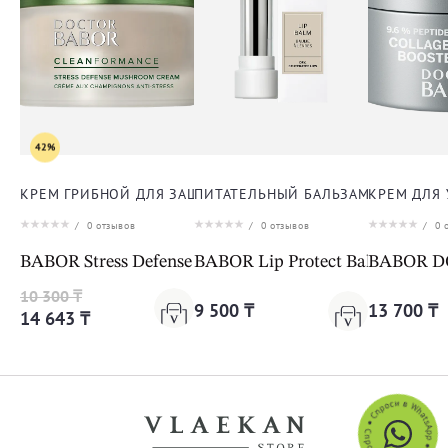
42%
КРЕМ ГРИБНОЙ ДЛЯ ЗАЩИТЫ ОТ СТРЕССА ДЛЯ ЛИЦА
ПИТАТЕЛЬНЫЙ БАЛЬЗАМ ДЛЯ ГУБ
КРЕМ ДЛЯ
/
0
отзывов
/
0
отзывов
/
0
о
BABOR Stress Defense Mushroom Cream Cleanformanc
BABOR Lip Protect Balm
BABOR DO
10 300 ₸
9 500 ₸
13 700 ₸
14 643 ₸