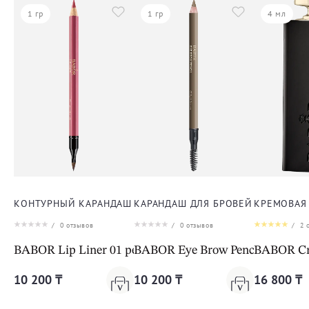
1 гр
1 гр
4 мл
КОНТУРНЫЙ КАРАНДАШ ДЛЯ ГУБ
КАРАНДАШ ДЛЯ БРОВЕЙ
КРЕМОВАЯ 
/
0
отзывов
/
0
отзывов
/
2
о
BABOR Lip Liner 01 peach nude
BABOR Eye Brow Pencil 01 light
BABOR Cre
10 200 ₸
10 200 ₸
16 800 ₸