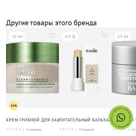
Другие товары этого бренда
15 мл
4.5 гр
15 мл
42%
КРЕМ ГРИБНОЙ ДЛЯ ЗАЩИТЫ ОТ СТРЕССА ДЛЯ ЛИЦА
ПИТАТЕЛЬНЫЙ БАЛЬЗАМ ДЛЯ ГУБ
КРЕМ ДЛЯ
/
0
отзывов
/
0
отзывов
/
0
о