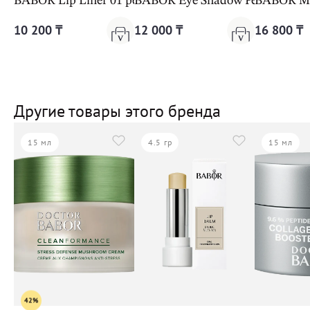
BABOR Lip Liner 01 peach nude
BABOR Eye Shadow Pen 09 summ
BABOR Mat
10 200 ₸
12 000 ₸
16 800 ₸
Другие товары этого бренда
15 мл
4.5 гр
15 мл
42%