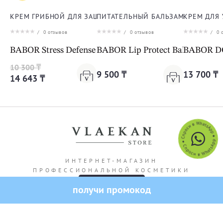
КРЕМ ГРИБНОЙ ДЛЯ ЗАЩИТЫ ОТ СТРЕССА ДЛЯ ЛИЦА
ПИТАТЕЛЬНЫЙ БАЛЬЗАМ ДЛЯ ГУБ
КРЕМ ДЛЯ
/
0
отзывов
/
0
отзывов
/
0
о
BABOR Stress Defense Mushroom Cream Cleanformanc
BABOR Lip Protect Balm
BABOR DO
10 300 ₸
9 500 ₸
13 700 ₸
14 643 ₸
ИНТЕРНЕТ-МАГАЗИН
ПРОФЕССИОНАЛЬНОЙ КОСМЕТИКИ
получи промокод
Адрес магазина: г. Алматы Кашгарская 69/102