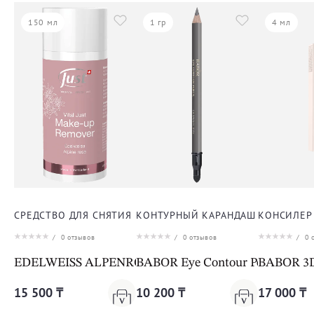
150 мл
1 гр
4 мл
СРЕДСТВО ДЛЯ СНЯТИЯ МАКИЯЖА ДЛЯ ЛИЦА
КОНТУРНЫЙ КАРАНДАШ ДЛЯ ВЕК
КОНСИЛЕР
/
0
отзывов
/
0
отзывов
/
0
о
EDELWEISS ALPENROSE MAKE UP REMOVER
BABOR Eye Contour Pencil 04 sm
BABOR 3D 
15 500 ₸
10 200 ₸
17 000 ₸