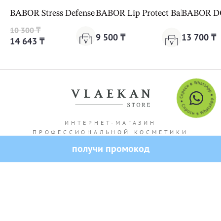
BABOR Stress Defense Mushroom Cream Cleanformanc
BABOR Lip Protect Balm
BABOR DO
10 300 ₸
9 500 ₸
13 700 ₸
14 643 ₸
ИНТЕРНЕТ-МАГАЗИН
ПРОФЕССИОНАЛЬНОЙ КОСМЕТИКИ
получи промокод
Адрес магазина: г. Алматы Кашгарская 69/102
Все права защищены — 2026.
VLAEKAN
Политика конфиденциальности