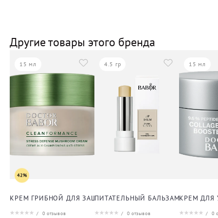
Другие товары этого бренда
15 мл
4.5 гр
15 мл
42%
КРЕМ ГРИБНОЙ ДЛЯ ЗАЩИТЫ ОТ СТРЕССА ДЛЯ ЛИЦА
ПИТАТЕЛЬНЫЙ БАЛЬЗАМ ДЛЯ ГУБ
КРЕМ ДЛЯ
/
0
отзывов
/
0
отзывов
/
0
о