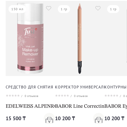
150 мл
1 гр
1 гр
СРЕДСТВО ДЛЯ СНЯТИЯ МАКИЯЖА ДЛЯ ЛИЦА
КОРРЕКТОР УНИВЕРСАЛЬНЫЙ ДЛЯ 
КОНТУРНЫ
/
0
отзывов
/
0
отзывов
/
0
о
EDELWEISS ALPENROSE MAKE UP REMOVER
BABOR Line Correcting Penci
BABOR Eye
15 500 ₸
10 200 ₸
10 200 ₸