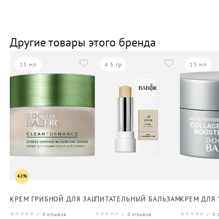
Другие товары этого бренда
15 мл
4.5 гр
15 мл
42%
КРЕМ ГРИБНОЙ ДЛЯ ЗАЩИТЫ ОТ СТРЕССА ДЛЯ ЛИЦА
ПИТАТЕЛЬНЫЙ БАЛЬЗАМ ДЛЯ ГУБ
КРЕМ ДЛЯ
/
0
отзывов
/
0
отзывов
/
0
о