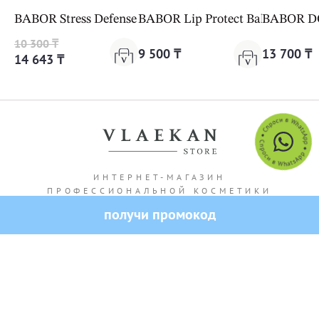
BABOR Stress Defense Mushroom Cream Cleanformanc
BABOR Lip Protect Balm
BABOR DO
10 300 ₸
9 500 ₸
13 700 ₸
14 643 ₸
ИНТЕРНЕТ-МАГАЗИН
ПРОФЕССИОНАЛЬНОЙ КОСМЕТИКИ
получи промокод
Адрес магазина: г. Алматы Кашгарская 69/102
Все права защищены — 2026.
VLAEKAN
Политика конфиденциальности