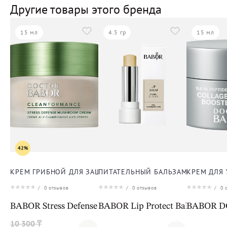
Другие товары этого бренда
15 мл
4.5 гр
15 мл
42%
КРЕМ ГРИБНОЙ ДЛЯ ЗАЩИТЫ ОТ СТРЕССА ДЛЯ ЛИЦА
ПИТАТЕЛЬНЫЙ БАЛЬЗАМ ДЛЯ ГУБ
КРЕМ ДЛЯ
/
0
отзывов
/
0
отзывов
/
0
о
BABOR Stress Defense Mushroom Cream Cleanformanc
BABOR Lip Protect Balm
BABOR DO
10 300 ₸