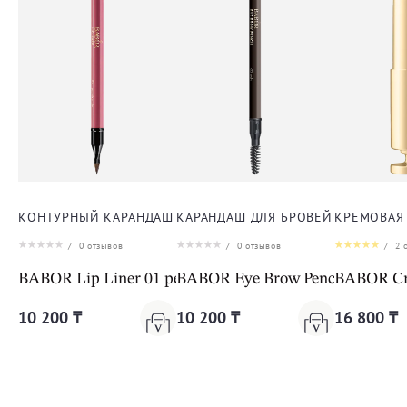
КОНТУРНЫЙ КАРАНДАШ ДЛЯ ГУБ
КАРАНДАШ ДЛЯ БРОВЕЙ
КРЕМОВАЯ 
/
0
отзывов
/
0
отзывов
/
2
о
BABOR Lip Liner 01 peach nude
BABOR Eye Brow Pencil 02 ash
BABOR Cre
10 200 ₸
10 200 ₸
16 800 ₸