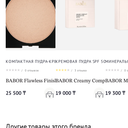
КОМПАКТНАЯ ПУДРА-КРЕМ ДЛЯ ЛИЦА
КРЕМОВАЯ ПУДРА SPF 50 ДЛЯ ЛИЦ
МИНЕРАЛЬН
/
0
отзывов
/
3
отзыва
/
0
о
BABOR Flawless Finish FDT 01 natural
BABOR Creamy Compact Foundat
BABOR Mi
25 500 ₸
19 000 ₸
19 300 ₸
Другие товары этого бренда