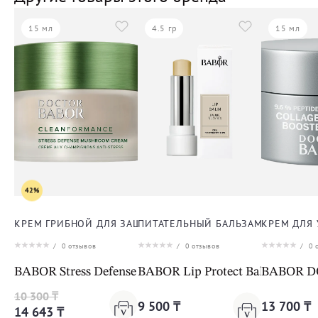
15 мл
4.5 гр
15 мл
42%
КРЕМ ГРИБНОЙ ДЛЯ ЗАЩИТЫ ОТ СТРЕССА ДЛЯ ЛИЦА
ПИТАТЕЛЬНЫЙ БАЛЬЗАМ ДЛЯ ГУБ
КРЕМ ДЛЯ
/
0
отзывов
/
0
отзывов
/
0
о
BABOR Stress Defense Mushroom Cream Cleanformanc
BABOR Lip Protect Balm
BABOR DO
10 300 ₸
9 500 ₸
13 700 ₸
14 643 ₸