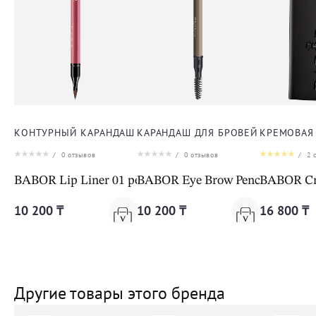
КОНТУРНЫЙ КАРАНДАШ ДЛЯ ГУБ
КАРАНДАШ ДЛЯ БРОВЕЙ
КРЕМОВАЯ 
/
0
отзывов
/
0
отзывов
/
2
о
BABOR Lip Liner 01 peach nude
BABOR Eye Brow Pencil 01 light
BABOR Cre
10 200 ₸
10 200 ₸
16 800 ₸
Другие товары этого бренда