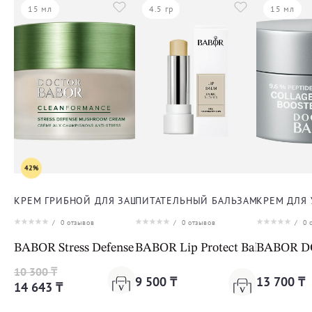
15 мл
4.5 гр
15 мл
42%
КРЕМ ГРИБНОЙ ДЛЯ ЗАЩИТЫ ОТ СТРЕССА ДЛЯ ЛИЦА
ПИТАТЕЛЬНЫЙ БАЛЬЗАМ ДЛЯ ГУБ
КРЕМ ДЛЯ
/
0
отзывов
/
0
отзывов
/
0
о
BABOR Stress Defense Mushroom Cream Cleanformanc
BABOR Lip Protect Balm
BABOR DO
10 300 ₸
9 500 ₸
13 700 ₸
14 643 ₸