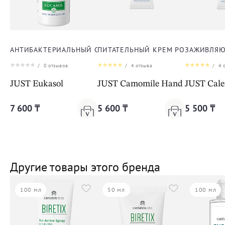
АНТИБАКТЕРИАЛЬНЫЙ СПРЕЙ ЭУКАСОЛ
ПИТАТЕЛЬНЫЙ КРЕМ РОМАШКА ДЛ
ЗАЖИВЛЯЮ
/
0
отзывов
/
4
отзыва
/
4
о
JUST Eukasol
JUST Camomile Hand Cream
JUST Cal
7 600 ₸
5 600 ₸
5 500 ₸
Другие товары этого бренда
100 мл
50 мл
100 мл