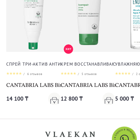
СПРЕЙ ТРИ-АКТИВ АНТИ-АКНЕ ДЛЯ ТЕЛА
КРЕМ ВОССТАНАВЛИВАЮЩИЙ ДЛЯ 
УВЛАЖНЯЮ
/
6
отзывов
/
5
отзывов
/
2
о
CANTABRIA LABS Biretix Tri-Active Spray Anti-Blemi
CANTABRIA LABS Biretix Isorep
CANTABRIA
14 100 ₸
12 800 ₸
5 000 ₸