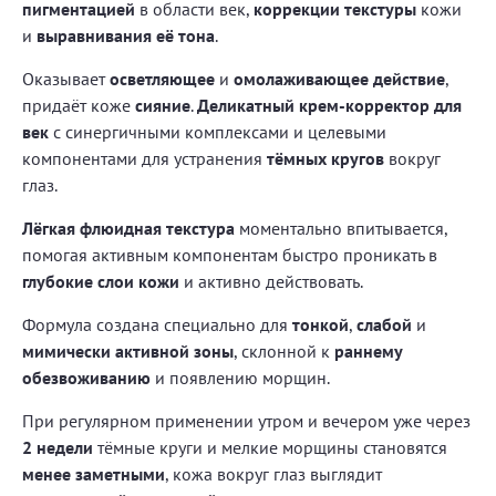
пигментацией
в области век,
коррекции текстуры
кожи
и
выравнивания её тона
.
Оказывает
осветляющее
и
омолаживающее действие
,
придаёт коже
сияние
.
Деликатный крем-корректор для
век
с синергичными комплексами и целевыми
компонентами для устранения
тёмных кругов
вокруг
глаз.
Лёгкая флюидная текстура
моментально впитывается,
помогая активным компонентам быстро проникать в
глубокие слои кожи
и активно действовать.
Формула создана специально для
тонкой
,
слабой
и
мимически активной зоны
, склонной к
раннему
обезвоживанию
и появлению морщин.
При регулярном применении утром и вечером уже через
2 недели
тёмные круги и мелкие морщины становятся
менее заметными
, кожа вокруг глаз выглядит