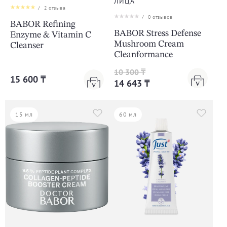
ЛИЦА
/
2
отзыва
/
0
отзывов
BABOR Refining
BABOR Stress Defense
Enzyme & Vitamin C
Mushroom Cream
Cleanser
Cleanformance
10 300 ₸
15 600 ₸
14 643 ₸
15 мл
60 мл