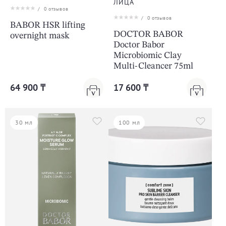
ЛИЦА
/
0
отзывов
/
0
отзывов
BABOR HSR lifting
DOCTOR BABOR
overnight mask
Doctor Babor
Microbiomic Clay
Multi-Cleancer 75ml
64 900 ₸
17 600 ₸
30 мл
100 мл